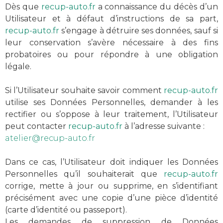
Dès que
recup-auto.fr
a connaissance du décès d’un
Récup Auto -
Rennes
Utilisateur et à défaut d’instructions de sa part,
Récup Auto -
Caudan
recup-auto.fr
s’engage à détruire ses données, sauf si
leur conservation s’avère nécessaire à des fins
probatoires ou pour répondre à une obligation
légale.
Si l’Utilisateur souhaite savoir comment
recup-auto.fr
utilise ses Données Personnelles, demander à les
ZI de Kerpont. Route de
rectifier ou s’oppose à leur traitement, l’Utilisateur
Malachappe
peut contacter
recup-auto.fr
à l’adresse suivante :
56850 Caudan
atelier@recup-auto.fr
6 Rue de la Haie de Terre
35650 Le Rheu
Dans ce cas, l’Utilisateur doit indiquer les Données
Personnelles qu’il souhaiterait que
recup-auto.fr
corrige, mette à jour ou supprime, en s’identifiant
précisément avec une copie d’une pièce d’identité
02 97 76 56 13
(carte d’identité ou passeport).
Les demandes de suppression de Données
atelier@recup-auto.fr